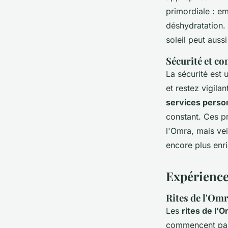
primordiale : em
déshydratation.
soleil peut auss
Sécurité et co
La sécurité est 
et restez vigila
services perso
constant. Ces pr
l'Omra, mais vei
encore plus enri
Expérience
Rites de l'Om
Les
rites de l'
commencent par l