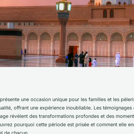
vous une
résente une occasion unique pour les familles et les pèleri
ualité, offrant une expérience inoubliable. Les témoignages
le inoubliable
yage révèlent des transformations profondes et des momen
ouvrez pourquoi cette période est prisée et comment elle enr
el de chacun.