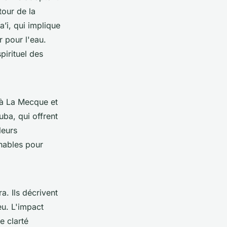
tour de la
a’i, qui implique
 pour l'eau.
pirituel des
s à La Mecque et
ba, qui offrent
leurs
rnables pour
a. Ils décrivent
eu. L'impact
e clarté