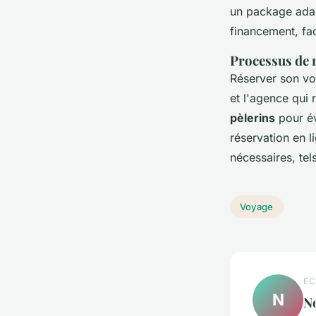
un package adap
financement, faci
Processus de 
Réserver son vo
et l'agence qui 
pèlerins
pour év
réservation en l
nécessaires, tel
Voyage
EC
N
N