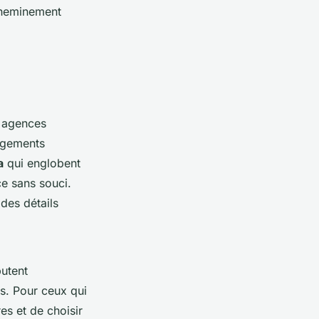
 cheminement
s agences
ergements
a
qui englobent
nce sans souci.
 des détails
butent
ts. Pour ceux qui
es et de choisir