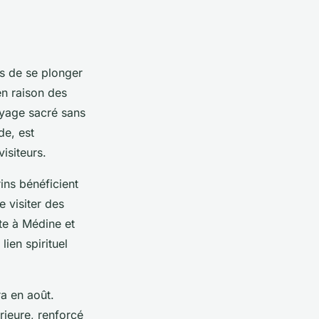
ns de se plonger
en raison des
oyage sacré sans
de, est
isiteurs.
rins bénéficient
e visiter des
te à Médine et
ien spirituel
a en août.
rieure, renforcé