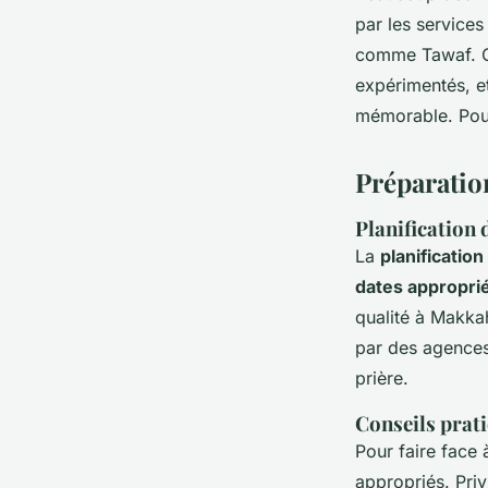
par les service
comme Tawaf. Ce
expérimentés, et
mémorable. Pour 
Préparatio
Planification 
La
planificatio
dates appropri
qualité à Makka
par des agences 
prière.
Conseils prat
Pour faire face à
appropriés. Priv