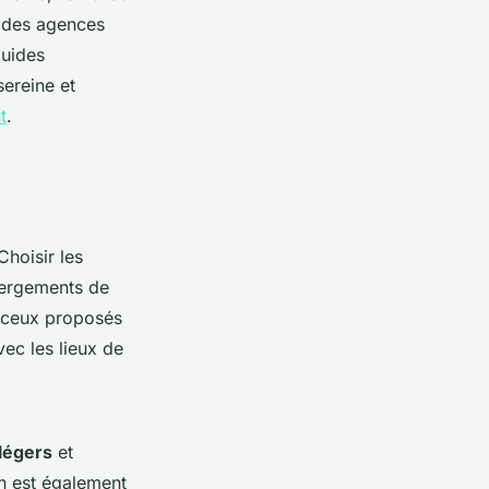
 des agences
guides
sereine et
t
.
Choisir les
ébergements de
e ceux proposés
vec les lieux de
légers
et
ion est également