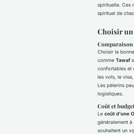
spirituelle. Ces
spirituel de cha
Choisir u
Comparaison d
Choisir la bonn
comme
Tawaf
s
confortables et
les vols, le visa
Les pèlerins peu
logistiques.
Coût et budge
Le
coût d'une 
généralement à p
souhaitent un vo