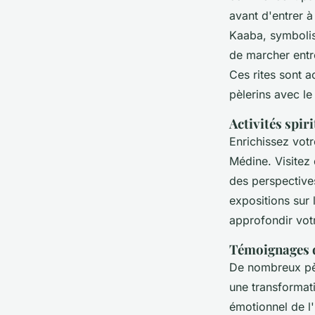
avant d'entrer à
Kaaba, symbolisa
de marcher entre
Ces rites sont a
pèlerins avec le 
Activités spir
Enrichissez vot
Médine. Visitez
des perspectives
expositions sur 
approfondir vot
Témoignages d
De nombreux pè
une transformati
émotionnel de l'