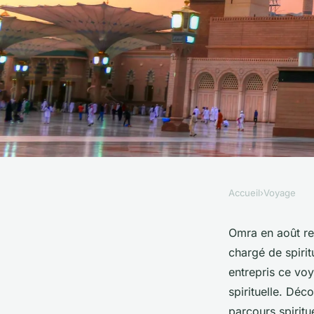
Accueil
›
Voyage
VOYAGE
Omra aout : offrez-
Omra en août rep
chargé de spirit
expérience spirituel
entrepris ce vo
spirituelle. Déc
parcours spiritu