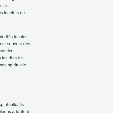
er la
s lunettes de
torités locales
rent souvent des
soutien
 les rites de
nce spirituelle
rituelle. Ils
èlerins adoptent