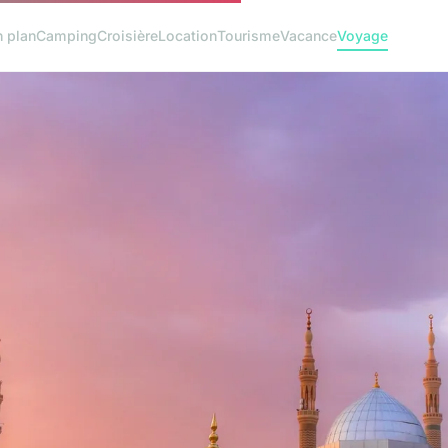
 plan
Camping
Croisière
Location
Tourisme
Vacance
Voyage