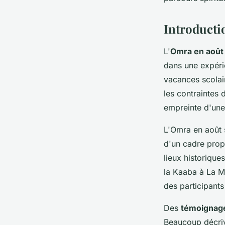
Noé
•
21 décembre 2024
•
4 min de lecture
Introducti
L'
Omra en août
dans une expérie
vacances scolai
les contraintes 
empreinte d'une 
L'Omra en août s
d'un cadre propic
lieux historiqu
la Kaaba à La Me
des participants
Des
témoignage
Beaucoup décrive