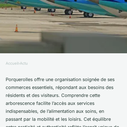
Accueil
›
Actu
ACTU
Commodités indispensables à
Porquerolles offre une organisation soignée de ses
commerces essentiels, répondant aux besoins des
porquerolles : arborescence
résidents et des visiteurs. Comprendre cette
des commerces
arborescence facilite l’accès aux services
indispensables, de l’alimentation aux soins, en
Noé
•
9 octobre 2025
•
8 min de lecture
passant par la mobilité et les loisirs. Cet équilibre